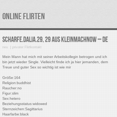
ONLINE FLIRTEN
scharfe.Dalia.29, 29 aus Kleinmachnow – DE
neu
privater Flirtkontakt
Mein Mann hat mich mit seiner Arbeitskollegin betrogen und ich
bin jetzt wieder Single. Vielleicht finde ich ja hier jemanden, dem
Treue und guter Sex so wichtig ist wie mir
Größe:164
Religion:buddhist
Raucher:no
Figur:slim
Sex:hetero
Beziehungsstatus:widowed
Sternzeichen:Sagittarius
Haarfarbe:black